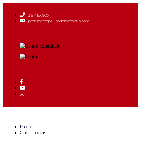
319 4186905
prensa@capsulasdememoria.com
Inicio
Categorias