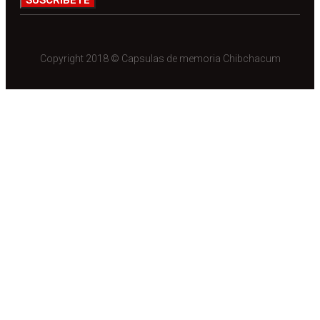
SUSCRIBETE
Copyright 2018 © Capsulas de memoria Chibchacum