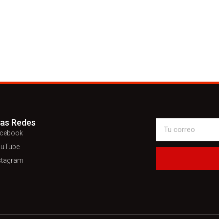
ras Redes
cebook
uTube
stagram