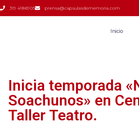
319 4186905
prensa@capsulasdememoria.com
Inicio
Inicia temporada 
Soachunos» en Cent
Taller Teatro.