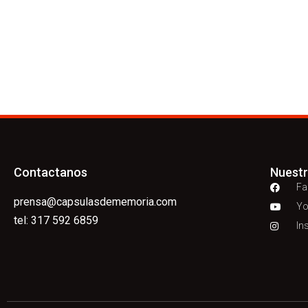
Contactanos
Nuest
Fa
prensa@capsulasdememoria.com
Yo
tel: 317 592 6859
In