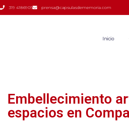
319 4186905
prensa@capsulasdememoria.com
Inicio
Embellecimiento ar
espacios en Compar