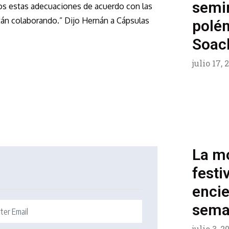
semin
s estas adecuaciones de acuerdo con las
stán colaborando.” Dijo Hernán a Cápsulas
polé
Soac
julio 17,
La mo
festi
encie
seman
julio 3, 