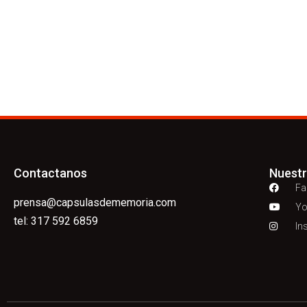
Contactanos
Nuest
Fa
prensa@capsulasdememoria.com
Yo
tel: 317 592 6859
In