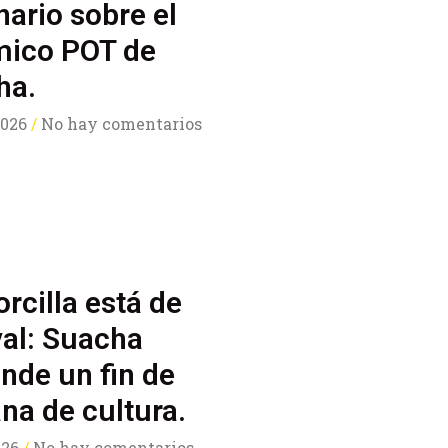
ario sobre el
mico POT de
ha.
 2026
No hay comentarios
rcilla está de
val: Suacha
nde un fin de
a de cultura.
2026
No hay comentarios