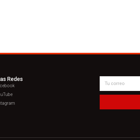
ras Redes
cebook
uTube
stagram