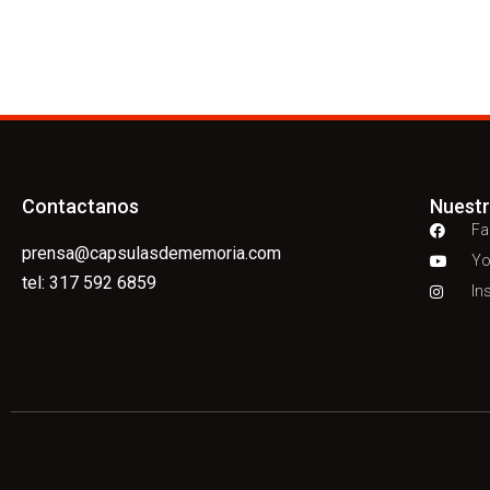
Contactanos
Nuest
Fa
prensa@capsulasdememoria.com
Yo
tel: 317 592 6859
In