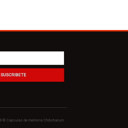
SUSCRIBETE
18 © Capsulas de memoria Chibchacum