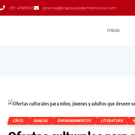
319 4186905
prensa@capsulasdememoria.com
Inicio
CIRCO.
DANZAS
EMPRENDIMIENTOS
LITERATURA
M