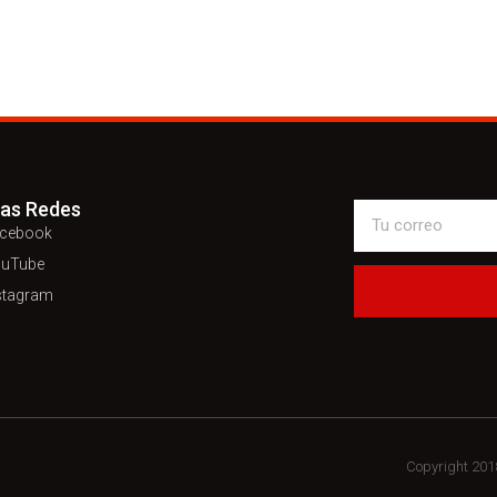
ras Redes
cebook
uTube
stagram
Copyright 20